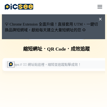
💡 Chrome Extension 全面升級！直接套用 UTM、一鍵切
換品牌短網域，獻給每天建立大量短網址的您 🌻
🚀 PicSee 短網址永久有效
縮短網址
．
QR Code
．
成效追蹤