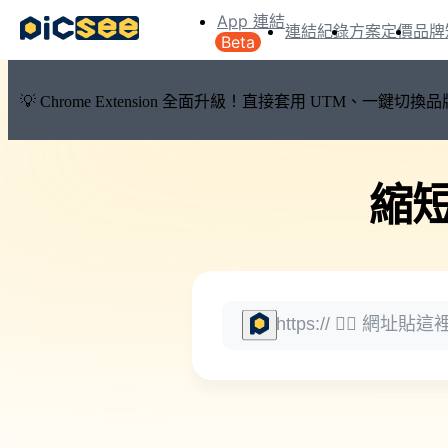
App 連結
連結紀錄
方案定價
品牌
Beta
💡 Chrome Extension 全面升級！直接套用 UTM、一
縮