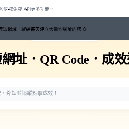
短網域
免費 API
更多功能
鍵切換品牌短網域，獻給每天建立大量短網址的您 🌻
🚀 PicSee 短網址永久有效
短網址
．
QR Code
．
成效