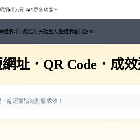
短網域
免費 API
更多功能
鍵切換品牌短網域，獻給每天建立大量短網址的您 🌻
🚀 PicSee 短網址永久有效
短網址
．
QR Code
．
成效