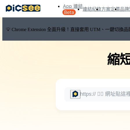
App 連結
連結紀錄
方案定價
品牌
Beta
💡 Chrome Extension 全面升級！直接套用 UTM、一
縮