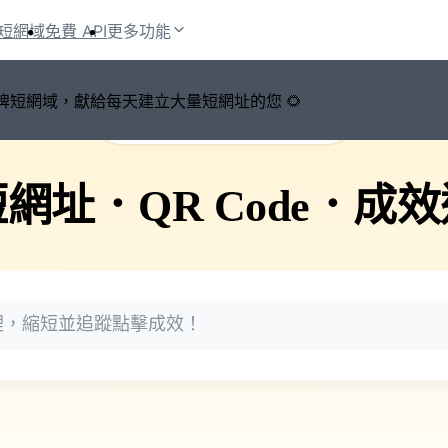
短網域
免費 API
更多功能
鍵切換品牌短網域，獻給每天建立大量短網址的您 🌻
🚀 PicSee 短網址永久有效
短網址
．
QR Code
．
成效