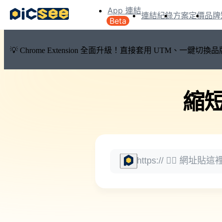
App 連結
連結紀錄
方案定價
品牌
Beta
💡 Chrome Extension 全面升級！直接套用 UTM、一
縮