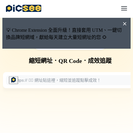
💡 Chrome Extension 全面升級！直接套用 UTM、一鍵切
換品牌短網域，獻給每天建立大量短網址的您 🌻
🚀 PicSee 短網址永久有效
縮短網址
．
QR Code
．
成效追蹤