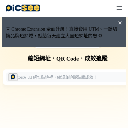
💡 Chrome Extension 全面升級！直接套用 UTM、一鍵切
換品牌短網域，獻給每天建立大量短網址的您 🌻
🚀 PicSee 短網址永久有效
縮短網址
．
QR Code
．
成效追蹤