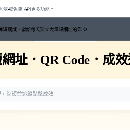
短網域
免費 API
更多功能
鍵切換品牌短網域，獻給每天建立大量短網址的您 🌻
🚀 PicSee 短網址永久有效
短網址
．
QR Code
．
成效