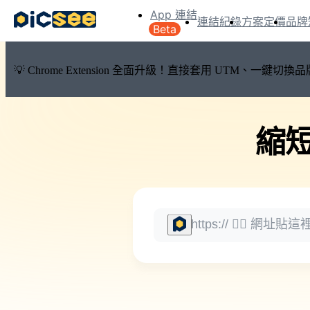
App 連結
連結紀錄
方案定價
品牌
Beta
💡 Chrome Extension 全面升級！直接套用 UTM、一
縮