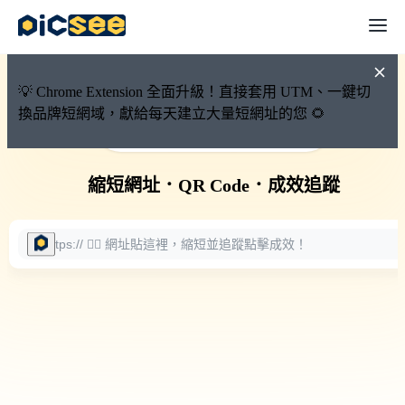
💡 Chrome Extension 全面升級！直接套用 UTM、一鍵切
換品牌短網域，獻給每天建立大量短網址的您 🌻
🚀 PicSee 短網址永久有效
縮短網址
．
QR Code
．
成效追蹤