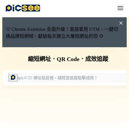
💡 Chrome Extension 全面升級！直接套用 UTM、一鍵切
換品牌短網域，獻給每天建立大量短網址的您 🌻
🚀 PicSee 短網址永久有效
縮短網址
．
QR Code
．
成效追蹤