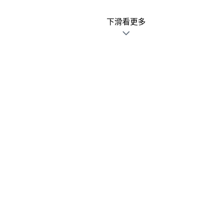
下滑看更多
廣告文宣發錯不用怕