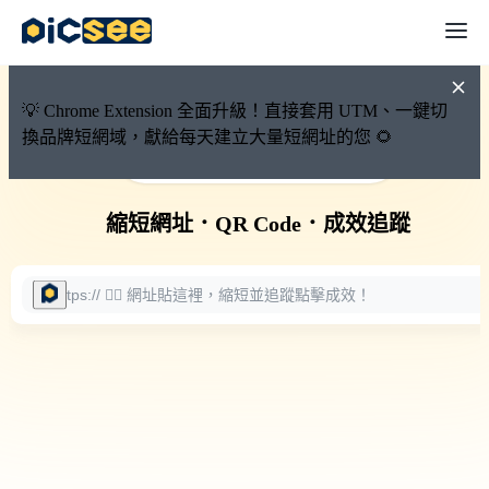
💡 Chrome Extension 全面升級！直接套用 UTM、一鍵切
換品牌短網域，獻給每天建立大量短網址的您 🌻
🚀 PicSee 短網址永久有效
縮短網址
．
QR Code
．
成效追蹤