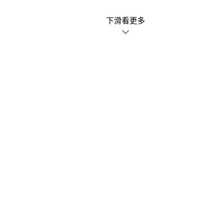
下滑看更多
廣告文宣發錯不用怕