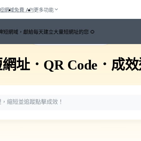
短網域
免費 API
更多功能
鍵切換品牌短網域，獻給每天建立大量短網址的您 🌻
🚀 PicSee 短網址永久有效
短網址
．
QR Code
．
成效