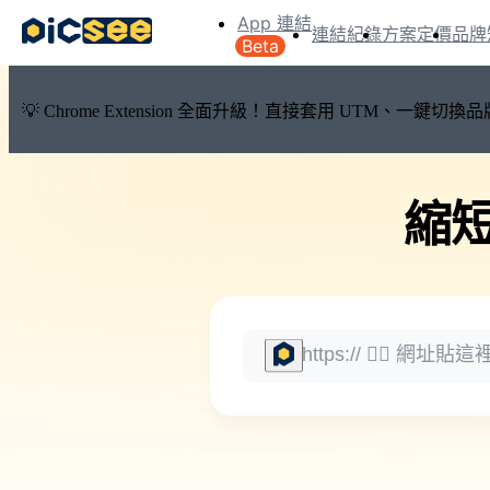
App 連結
連結紀錄
方案定價
品牌
Beta
💡 Chrome Extension 全面升級！直接套用 UTM、一
縮