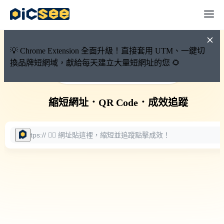
💡 Chrome Extension 全面升級！直接套用 UTM、一鍵切
換品牌短網域，獻給每天建立大量短網址的您 🌻
🚀 PicSee 短網址永久有效
縮短網址
．
QR Code
．
成效追蹤