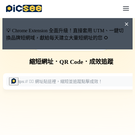
💡 Chrome Extension 全面升級！直接套用 UTM、一鍵切
換品牌短網域，獻給每天建立大量短網址的您 🌻
🚀 PicSee 短網址永久有效
縮短網址
．
QR Code
．
成效追蹤