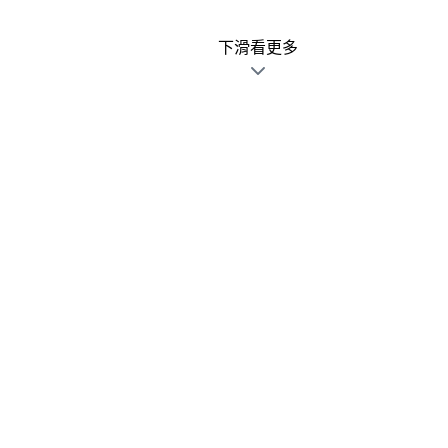
下滑看更多
廣告文宣發錯不用怕