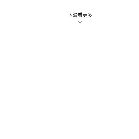
下滑看更多
廣告文宣發錯不用怕