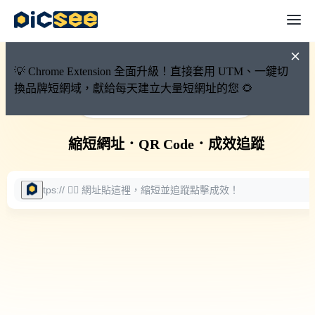
💡 Chrome Extension 全面升級！直接套用 UTM、一鍵切
換品牌短網域，獻給每天建立大量短網址的您 🌻
🚀 PicSee 短網址永久有效
縮短網址
．
QR Code
．
成效追蹤