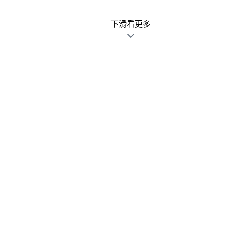
下滑看更多
廣告文宣發錯不用怕