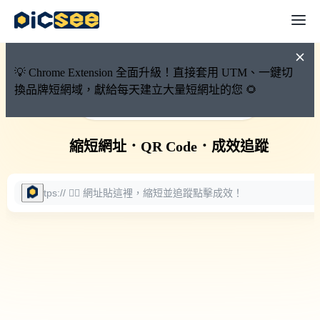
💡 Chrome Extension 全面升級！直接套用 UTM、一鍵切
換品牌短網域，獻給每天建立大量短網址的您 🌻
🚀 PicSee 短網址永久有效
縮短網址
．
QR Code
．
成效追蹤