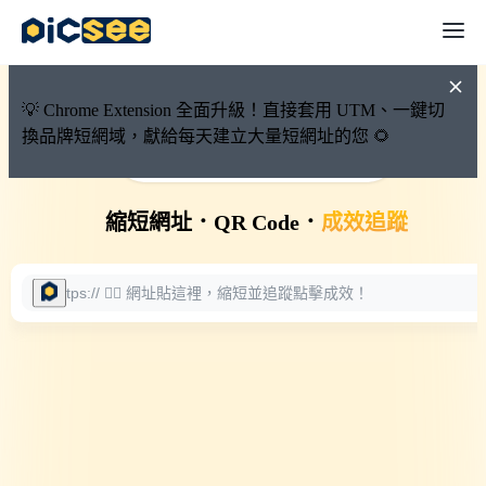
💡 Chrome Extension 全面升級！直接套用 UTM、一鍵切
換品牌短網域，獻給每天建立大量短網址的您 🌻
🚀 PicSee 短網址永久有效
縮短網址
．
QR Code
．
成效追蹤