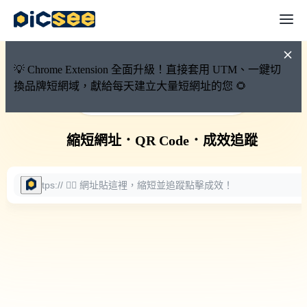
💡 Chrome Extension 全面升級！直接套用 UTM、一鍵切
換品牌短網域，獻給每天建立大量短網址的您 🌻
🚀 PicSee 短網址永久有效
縮短網址
．
QR Code
．
成效追蹤