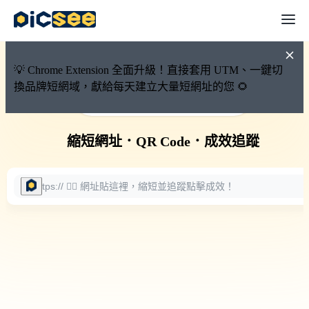
💡 Chrome Extension 全面升級！直接套用 UTM、一鍵切
換品牌短網域，獻給每天建立大量短網址的您 🌻
🚀 PicSee 短網址永久有效
縮短網址
．
QR Code
．
成效追蹤