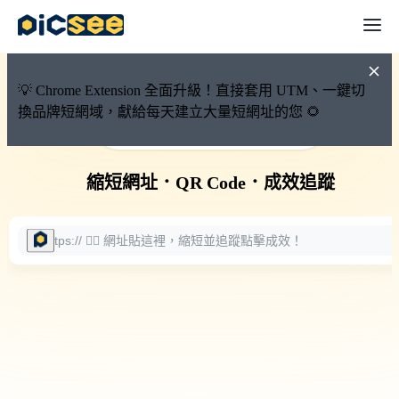
💡 Chrome Extension 全面升級！直接套用 UTM、一鍵切
換品牌短網域，獻給每天建立大量短網址的您 🌻
🚀 PicSee 短網址永久有效
縮短網址
．
QR Code
．
成效追蹤