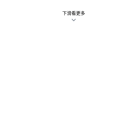
下滑看更多
廣告文宣發錯不用怕