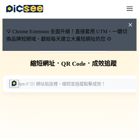
💡 Chrome Extension 全面升級！直接套用 UTM、一鍵切
換品牌短網域，獻給每天建立大量短網址的您 🌻
🚀 PicSee 短網址永久有效
縮短網址
．
QR Code
．
成效追蹤