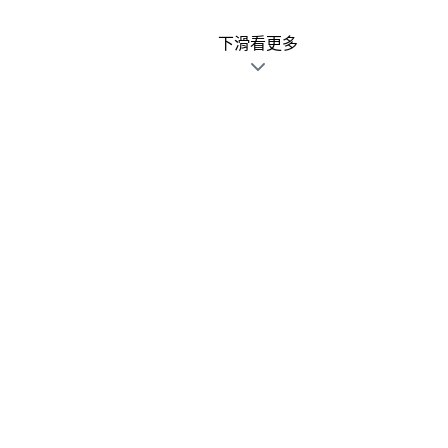
下滑看更多
廣告文宣發錯不用怕