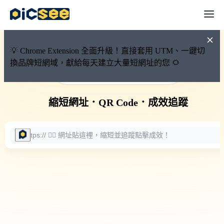
💡 Chrome Extension 全面升級！直接套用 UTM、一鍵切
換品牌短網域，獻給每天建立大量短網址的您 🌻
🚀 PicSee 短網址永久有效
縮短網址
．
QR Code
．
成效追蹤