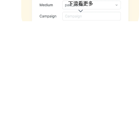
下滑看更多
為行銷人解決追蹤來源的困難
內建 UTM Builder
公司 UTM 規則很難記、臨時想改 UTM？PicSee UTM
Builder 可以儲存常用的 UTM 參數，在縮網址後自動
帶入或編輯，讓您輕鬆整合 Google Analytics (GA4)，
清楚掌握流量來源。