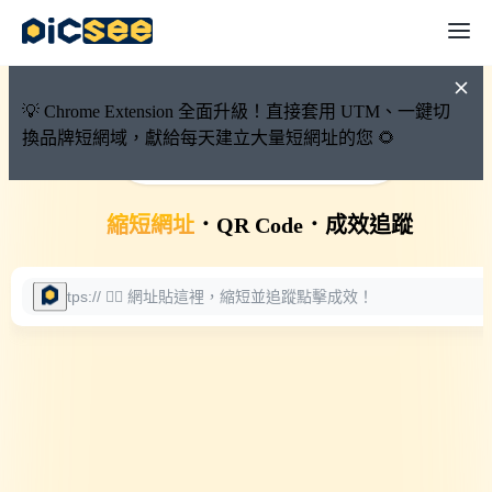
💡 Chrome Extension 全面升級！直接套用 UTM、一鍵切
換品牌短網域，獻給每天建立大量短網址的您 🌻
🚀 PicSee 短網址永久有效
縮短網址
．
QR Code
．
成效追蹤