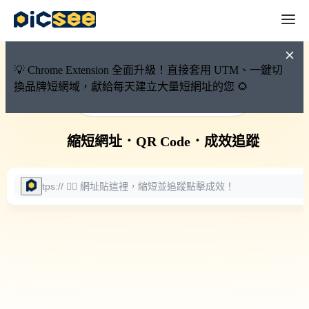
💡 Chrome Extension 全面升級！直接套用 UTM、一鍵切
換品牌短網域，獻給每天建立大量短網址的您 🌻
🚀 PicSee 短網址永久有效
縮短網址
．
QR Code
．
成效追蹤