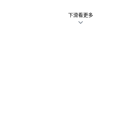
下滑看更多
廣告文宣發錯不用怕