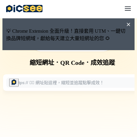
💡 Chrome Extension 全面升級！直接套用 UTM、一鍵切
換品牌短網域，獻給每天建立大量短網址的您 🌻
🚀 PicSee 短網址永久有效
縮短網址
．
QR Code
．
成效追蹤