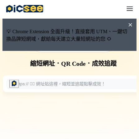
💡 Chrome Extension 全面升級！直接套用 UTM、一鍵切
換品牌短網域，獻給每天建立大量短網址的您 🌻
🚀 PicSee 短網址永久有效
縮短網址
．
QR Code
．
成效追蹤