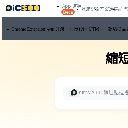
App 連結
連結紀錄
方案定價
品牌
Beta
💡 Chrome Extension 全面升級！直接套用 UTM、一
縮