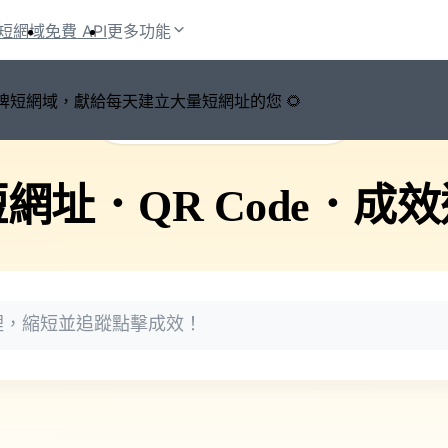
短網域
免費 API
更多功能
鍵切換品牌短網域，獻給每天建立大量短網址的您 🌻
🚀 PicSee 短網址永久有效
短網址
．
QR Code
．
成效