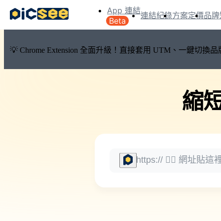
App 連結
連結紀錄
方案定價
品牌
Beta
💡 Chrome Extension 全面升級！直接套用 UTM、一
縮