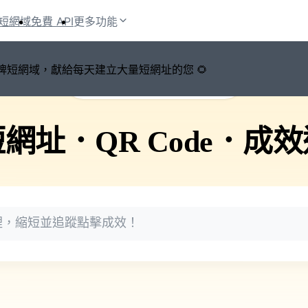
短網域
免費 API
更多功能
鍵切換品牌短網域，獻給每天建立大量短網址的您 🌻
🚀 PicSee 短網址永久有效
短網址
．
QR Code
．
成效