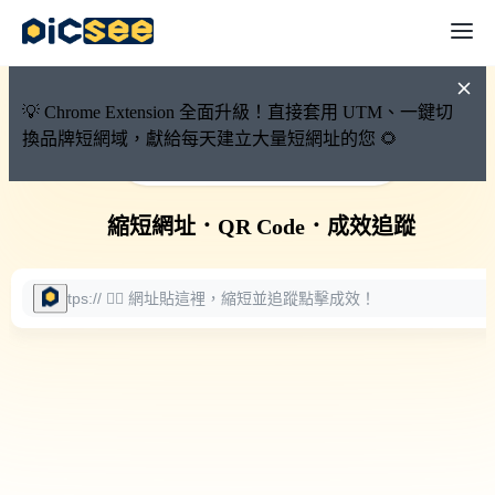
💡 Chrome Extension 全面升級！直接套用 UTM、一鍵切
換品牌短網域，獻給每天建立大量短網址的您 🌻
🚀 PicSee 短網址永久有效
縮短網址
．
QR Code
．
成效追蹤