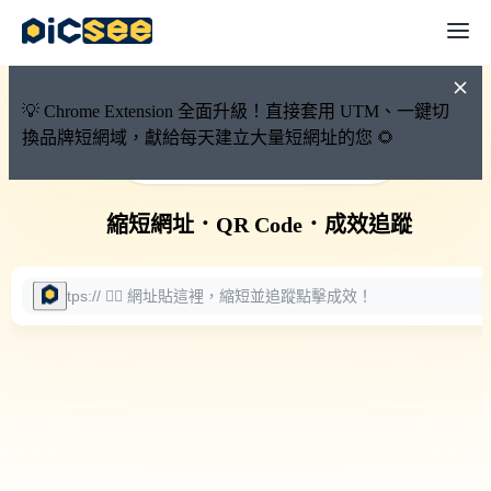
💡 Chrome Extension 全面升級！直接套用 UTM、一鍵切
換品牌短網域，獻給每天建立大量短網址的您 🌻
🚀 PicSee 短網址永久有效
縮短網址
．
QR Code
．
成效追蹤