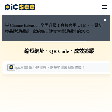
💡 Chrome Extension 全面升級！直接套用 UTM、一鍵切
換品牌短網域，獻給每天建立大量短網址的您 🌻
🚀 PicSee 短網址永久有效
縮短網址
．
QR Code
．
成效追蹤