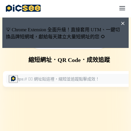
💡 Chrome Extension 全面升級！直接套用 UTM、一鍵切
換品牌短網域，獻給每天建立大量短網址的您 🌻
🚀 PicSee 短網址永久有效
縮短網址
．
QR Code
．
成效追蹤