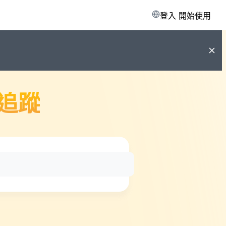
登入
開始使用
追蹤