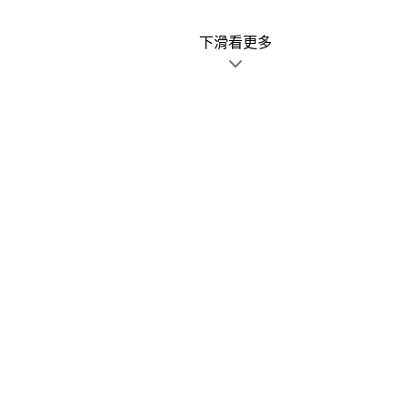
下滑看更多
廣告文宣發錯不用怕