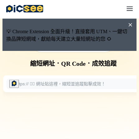
💡 Chrome Extension 全面升級！直接套用 UTM、一鍵切
換品牌短網域，獻給每天建立大量短網址的您 🌻
🚀 PicSee 短網址永久有效
縮短網址
．
QR Code
．
成效追蹤