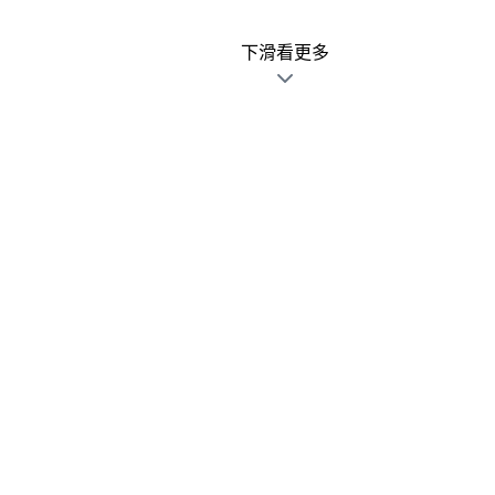
下滑看更多
廣告文宣發錯不用怕