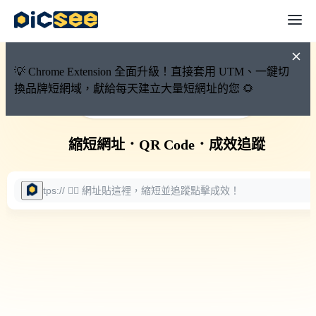
💡 Chrome Extension 全面升級！直接套用 UTM、一鍵切
換品牌短網域，獻給每天建立大量短網址的您 🌻
🚀 PicSee 短網址永久有效
縮短網址
．
QR Code
．
成效追蹤