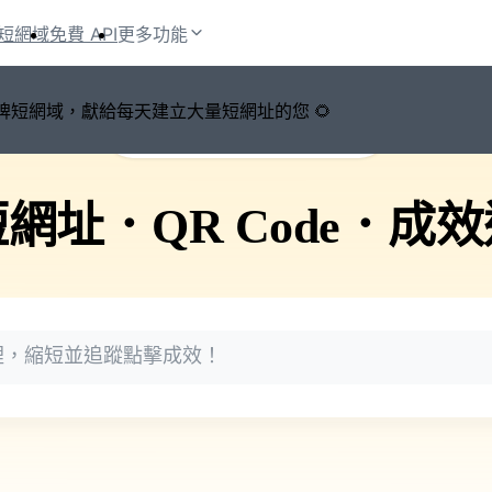
短網域
免費 API
更多功能
鍵切換品牌短網域，獻給每天建立大量短網址的您 🌻
🚀 PicSee 短網址永久有效
短網址
．
QR Code
．
成效