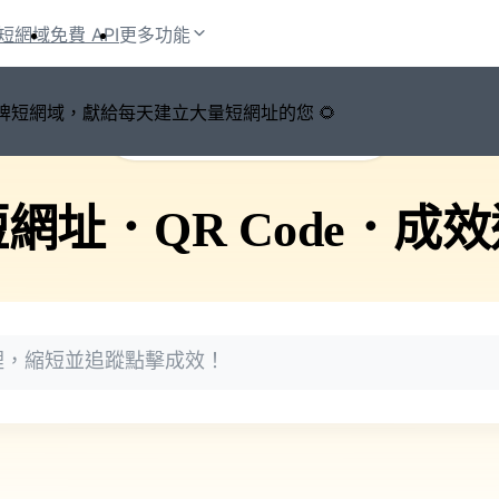
短網域
免費 API
更多功能
鍵切換品牌短網域，獻給每天建立大量短網址的您 🌻
🚀 PicSee 短網址永久有效
短網址
．
QR Code
．
成效