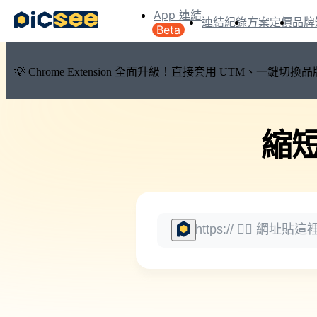
App 連結
連結紀錄
方案定價
品牌
Beta
💡 Chrome Extension 全面升級！直接套用 UTM、一
縮