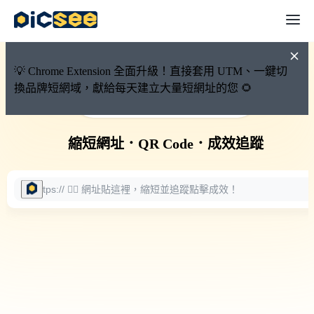
💡 Chrome Extension 全面升級！直接套用 UTM、一鍵切
換品牌短網域，獻給每天建立大量短網址的您 🌻
🚀 PicSee 短網址永久有效
縮短網址
．
QR Code
．
成效追蹤