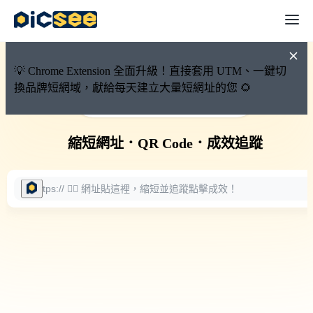
💡 Chrome Extension 全面升級！直接套用 UTM、一鍵切
換品牌短網域，獻給每天建立大量短網址的您 🌻
🚀 PicSee 短網址永久有效
縮短網址
．
QR Code
．
成效追蹤