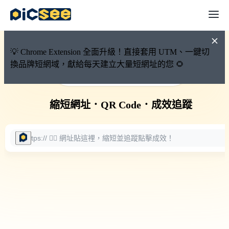
💡 Chrome Extension 全面升級！直接套用 UTM、一鍵切
換品牌短網域，獻給每天建立大量短網址的您 🌻
🚀 PicSee 短網址永久有效
縮短網址
．
QR Code
．
成效追蹤