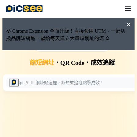
💡 Chrome Extension 全面升級！直接套用 UTM、一鍵切
換品牌短網域，獻給每天建立大量短網址的您 🌻
🚀 PicSee 短網址永久有效
縮短網址
．
QR Code
．
成效追蹤