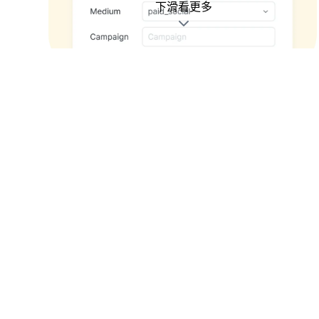
為行銷人解決追蹤來源的困難
內建 UTM Builder
公司 UTM 規則很難記、臨時想改 UTM？PicSee UTM
Builder 可以儲存常用的 UTM 參數，在縮網址後自動
帶入或編輯，讓您輕鬆整合 Google Analytics (GA4)，
清楚掌握流量來源。