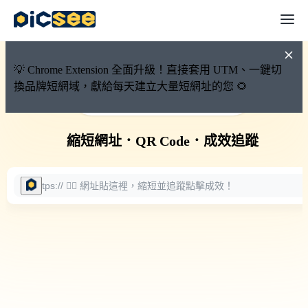
💡 Chrome Extension 全面升級！直接套用 UTM、一鍵切
換品牌短網域，獻給每天建立大量短網址的您 🌻
🚀 PicSee 短網址永久有效
縮短網址
．
QR Code
．
成效追蹤