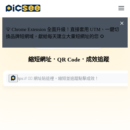
💡 Chrome Extension 全面升級！直接套用 UTM、一鍵切
換品牌短網域，獻給每天建立大量短網址的您 🌻
🚀 PicSee 短網址永久有效
縮短網址
．
QR Code
．
成效追蹤