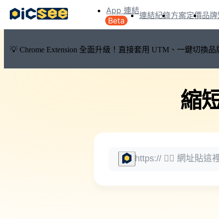
App 連結
連結紀錄
方案定價
品牌
Beta
💡 Chrome Extension 全面升級！直接套用 UTM、一
縮