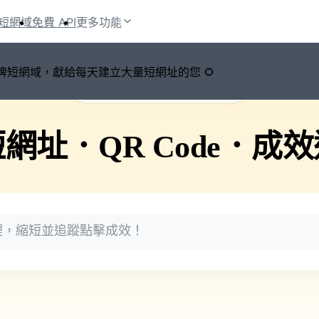
短網域
免費 API
更多功能
鍵切換品牌短網域，獻給每天建立大量短網址的您 🌻
🚀 PicSee 短網址永久有效
短網址
．
QR Code
．
成效