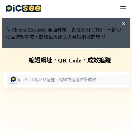
💡 Chrome Extension 全面升級！直接套用 UTM、一鍵切
換品牌短網域，獻給每天建立大量短網址的您 🌻
🚀 PicSee 短網址永久有效
縮短網址
．
QR Code
．
成效追蹤