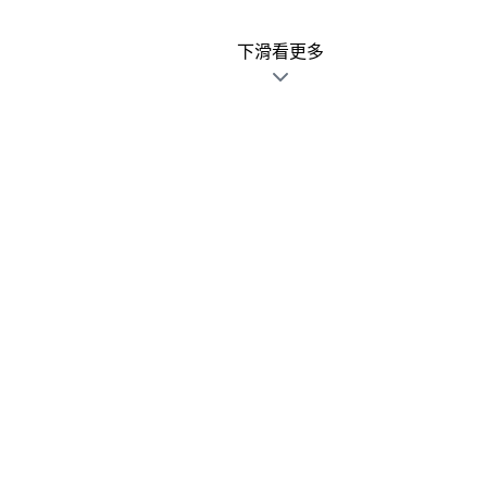
下滑看更多
廣告文宣發錯不用怕