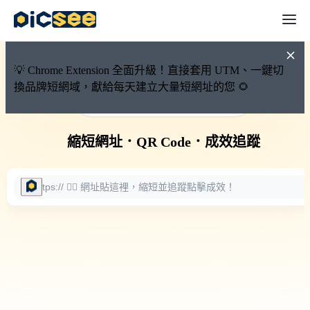
💡 Chrome Extension 全面升級！直接套用 UTM、一鍵切
換品牌短網域，獻給每天建立大量短網址的您 🌻
🚀 PicSee 短網址永久有效
縮短網址
．
QR Code
．
成效追蹤