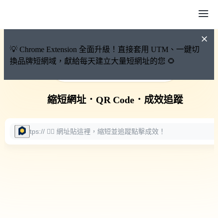
💡 Chrome Extension 全面升級！直接套用 UTM、一鍵切
換品牌短網域，獻給每天建立大量短網址的您 🌻
🚀 PicSee 短網址永久有效
縮短網址
．
QR Code
．
成效追蹤