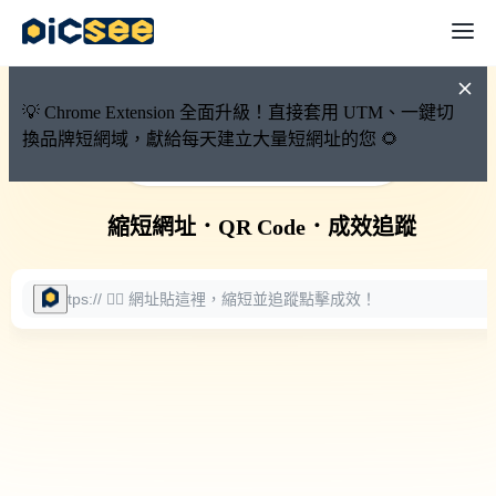
💡 Chrome Extension 全面升級！直接套用 UTM、一鍵切
換品牌短網域，獻給每天建立大量短網址的您 🌻
🚀 PicSee 短網址永久有效
縮短網址
．
QR Code
．
成效追蹤