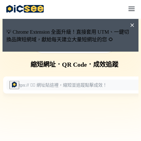
💡 Chrome Extension 全面升級！直接套用 UTM、一鍵切
換品牌短網域，獻給每天建立大量短網址的您 🌻
🚀 PicSee 短網址永久有效
縮短網址
．
QR Code
．
成效追蹤