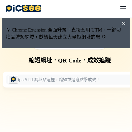
💡 Chrome Extension 全面升級！直接套用 UTM、一鍵切
換品牌短網域，獻給每天建立大量短網址的您 🌻
🚀 PicSee 短網址永久有效
縮短網址
．
QR Code
．
成效追蹤